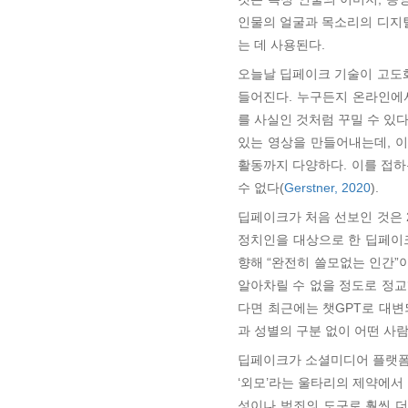
인물의 얼굴과 목소리의 디지털
는 데 사용된다.
오늘날 딥페이크 기술이 고도화
들어진다. 누구든지 온라인에서 페
를 사실인 것처럼 꾸밀 수 있
있는 영상을 만들어내는데, 이
활동까지 다양하다. 이를 접
수 없다(
Gerstner, 2020
).
딥페이크가 처음 선보인 것은 
정치인을 대상으로 한 딥페이
향해 “완전히 쓸모없는 인간
알아차릴 수 없을 정도로 정
다면 최근에는 챗GPT로 대
과 성별의 구분 없이 어떤 사람
딥페이크가 소셜미디어 플랫폼을
‘외모’라는 울타리의 제약에서
성이나 범죄의 도구로 훨씬 더