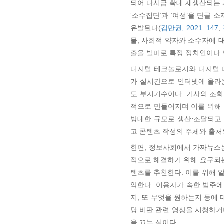
되어 다시금 확대 재생산되는 자
‘소수집단’과 ‘여성’을 단골
유발된다(
김만권, 2021: 147
;
물, 사회적 약자와 소수자에 대
출을 빌미로 특정 정치인이나 
디지털 테크놀로지와 디지털 
가 실시간으로 인터넷에 올라온
도 부지기수이다. 기사의 조회
적으로 만들어지며 이를 위해
방대한 규모로 생산⋅조달되고 
고 콘텐츠 작성의 주체와 출처
한편, 정보사회에서 가짜뉴스는
적으로 해결하기 위해 요구되는
텐츠를 추천한다. 이를 위해 
악한다. 이용자가 속한 범주에
지, 또 무엇을 원하는지 등에 
당 비판 관련 영상을 시청하거
을 끄는 식이다.