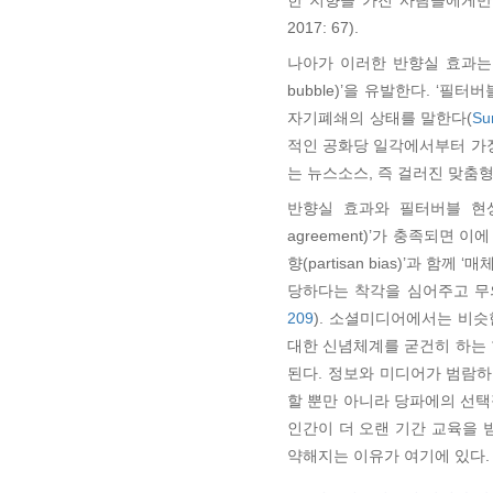
한 지향을 가진 사람들에게만 
2017: 67).
나아가 이러한 반향실 효과는 
bubble)’을 유발한다. ‘
자기폐쇄의 상태를 말한다(
Su
적인 공화당 일각에서부터 가장
는 뉴스소스, 즉 걸러진 맞춤
반향실 효과와 필터버블 현상으로 
agreement)’가 충족되면 이에
향(partisan bias)’과 함께 ‘
당하다는 착각을 심어주고 무의식적으
209
). 소셜미디어에서는 비
대한 신념체계를 굳건히 하는 
된다. 정보와 미디어가 범람
할 뿐만 아니라 당파에의 선택
인간이 더 오랜 기간 교육을 
약해지는 이유가 여기에 있다.