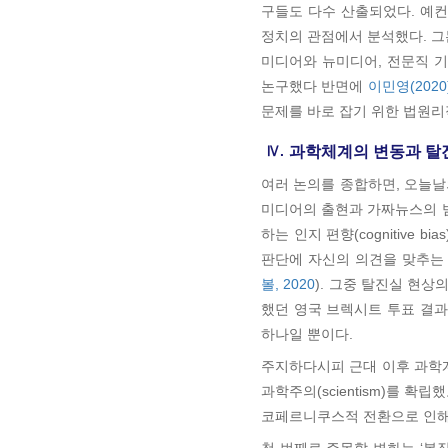
구들도 다수 산출되었다. 예컨
정치의 관점에서 분석했다. 그
미디어와 뉴미디어, 전문직 
논구했다 반면에
이민영(2020
문제를 바로 잡기 위한 법원리
Ⅳ.
과학체계의 변동과 탈
여러 논의를 종합하면, 오늘날의 
미디어의 출현과 가짜뉴스의 범
하는 인지 편향(cognitive
판단에 자신의 의견을 맞추는
볼, 2020
). 그중 탈진실 현
했던 영국 브렉시트 투표 결과
하나일 뿐이다.
주지하다시피 근대 이후 과학
과학주의(scientism)를 확
코페르니쿠스적 전환으로 인해