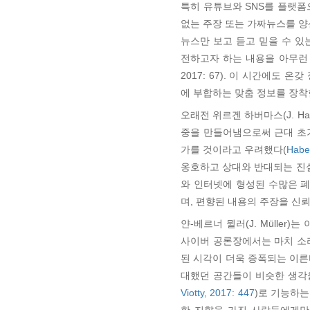
특히 유튜브와 SNS를 플랫
없는 주장 또는 가짜뉴스를 
뉴스만 보고 듣고 믿을 수 있
전하고자 하는 내용을 아무런 
2017: 67). 이 시간에도
에 부합하는 맞춤 정보를 장착
오래전 위르겐 하버마스(J. H
중을 만들어냄으로써 근대 초
가를 것이라고 우려했다(
Habe
옹호하고 상대와 반대되는 진
와 인터넷에 형성된 수많은 폐쇄
며, 편향된 내용의 주장을 신
얀-베르너 뮐러(J. Mülle
사이버 공론장에서는 마치 소
된 시각이 더욱 증폭되는 이른바 
대했던 공간들이 비슷한 생각을
Viotty, 2017: 447
)로 기능하