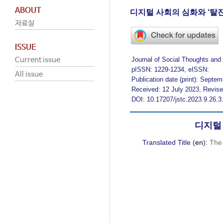
ABOUT
디지털 사회의 심화와 ‘탈진
자료실
ISSUE
Journal of Social Thoughts and
Current issue
pISSN: 1229-1234, eISSN:
All issue
Publication date (print): Septe
Received: 12 July 2023, Revis
DOI: 10.17207/jstc.2023.9.26.3
디지털 
Translated Title (
en
):
The 