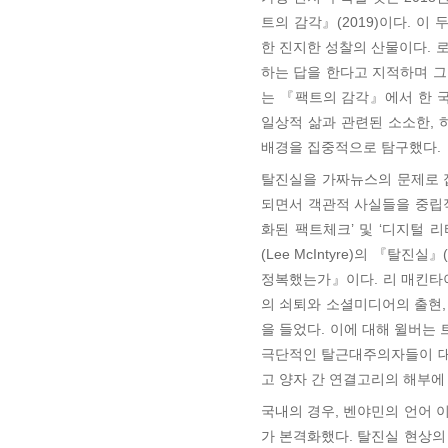
트의 감각』(2019)이다. 이
한 진지한 성찰의 산물이다.
하는 답을 한다고 지적하며 그
는 『팩트의 감각』에서 한 국제
일상적 삶과 관련된 소소한,
배경을 집중적으로 탐구했다.
탈진실을 가짜뉴스의 문제로 
되면서 객관적 사실들을 중립
화된 팩트체크’ 및 ‘디지털 
(Lee McIntyre)의 『탈진실』(
정복했는가』이다. 리 매킨타
의 쇠퇴와 소셜미디어의 출현
을 들었다. 이에 대해 윌버는
극단적인 탈근대주의자들이 대
고 양자 간 연결고리의 해부에
국내의 경우, 벤야민의 언어 이
가 본격화했다. 탈진실 현상의